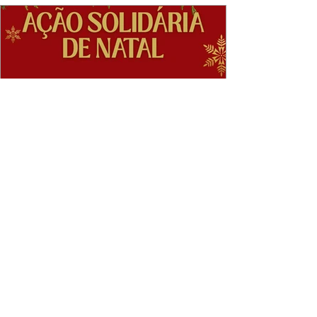
Jantar de Natal
No nosso Jantar de Natal, que se realizará no dia
11 de dezembro, o Rotary Club de Vila Nova de
Gaia promoverá uma recolha solidária de bens
alimentares e produtos de higiene pessoal.
Convidamos todos os participantes a juntarem-se
a este gesto simples e apoiar famílias que
atravessam momentos de maior fragilidade. O